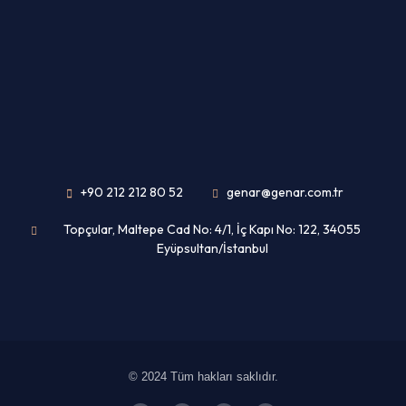
+90 212 212 80 52
genar@genar.com.tr
Topçular, Maltepe Cad No: 4/1, İç Kapı No: 122, 34055
Eyüpsultan/İstanbul
© 2024 Tüm hakları saklıdır.