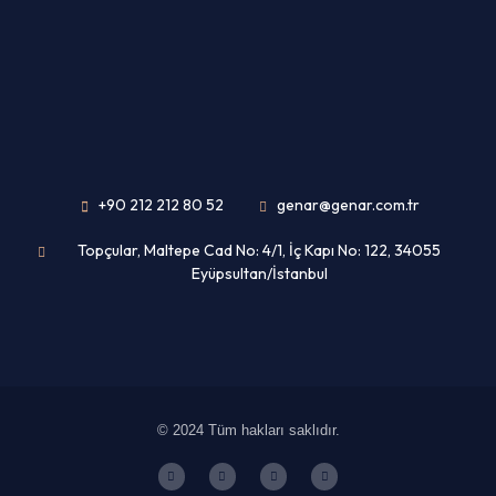
+90 212 212 80 52
genar@genar.com.tr
Topçular, Maltepe Cad No: 4/1, İç Kapı No: 122, 34055
Eyüpsultan/İstanbul
© 2024 Tüm hakları saklıdır.