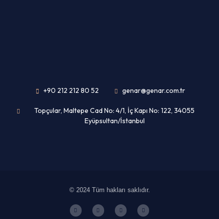
+90 212 212 80 52
genar@genar.com.tr
Topçular, Maltepe Cad No: 4/1, İç Kapı No: 122, 34055
Eyüpsultan/İstanbul
© 2024 Tüm hakları saklıdır.