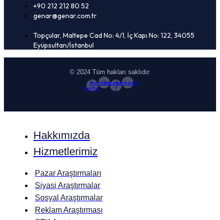
+90 212 212 80 52
genar@genar.com.tr
Topçular, Maltepe Cad No: 4/1, İç Kapı No: 122, 34055
Eyüpsultan/İstanbul
© 2024 Tüm hakları saklıdır.
X-
Instagram
Facebook-
Linkedin
twitter
f
Hakkımızda
Hizmetlerimiz
Pazar Araştırmaları
Siyasi Araştırmalar
Sosyal Araştırmalar
Reklam Araştırması