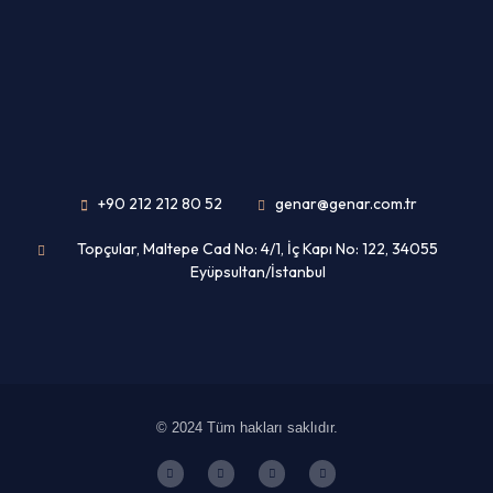
+90 212 212 80 52
genar@genar.com.tr
Topçular, Maltepe Cad No: 4/1, İç Kapı No: 122, 34055
Eyüpsultan/İstanbul
© 2024 Tüm hakları saklıdır.